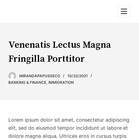
P
u
l
a
r
Venenatis Lectus Magna
p
a
Fringilla Porttitor
r
a
MIRANDAPAPUSSECO
10/22/2021
o
BANKING & FINANCE
,
IMMIGRATION
c
o
n
t
Lorem ipsum dolor sit amet, consectetur adipiscing
e
elit, sed do eiusmod tempor incididunt ut labore et
ú
dolore magna aliqua. Ultrices eros in cursus turpis
d